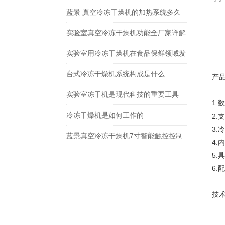
界
蓝景 真空冷冻干燥机的加热系统多久
需要维护一次？
实验室真空冷冻干燥机功能全厂家详解
实验室用冷冻干燥机在食品保鲜领域发
挥着重要作用
台式冷冻干燥机系统构成是什么
产
实验室冻干机是现代科技的重要工具
1
冷冻干燥机是如何工作的
2
3
蓝景真空冷冻干燥机7寸智能触控控制
4
5
系统，数据溯源+智能运维提醒
6.
技