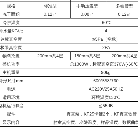
规格
标准型
手动压盖型
多岐管型
冻干面积
0.12
㎡
0.08
㎡
0.12
㎡
冷阱温度
-60
℃
补水量
KG/
批
4
达标真空度
≦
5Pa
（空载）
极限真空度
2PA
物料托盘
200mm
共
4
层
180mm
共
3
层
200mm
共
4
层
整机功率
总
1300W
，标配真空泵
370W(-60
℃
主机重量
90kg
外形尺寸
mm
600*558*760
电源
AC220V25A50HZ
适用环境
环境温度≦
30
℃
整机运行噪音
≦
55dB
配件
真空泵，
KF25
卡箍
2
个，
KF
真空软管
显示内容
腔室真空度、冷阱温度、样品温度、数据曲