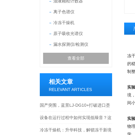
油液颗粒计数器
离子色谱仪
冷冻干燥机
原子吸收光谱仪
漏水探测仪/检测仪
冻
查看全部
的
制
相关文章
实
RELEVANT ARTICLES
境
间
国产突围，蓝景LJ-DG10+打破进口垄
断新格局
设备在运行过程中如何实现低噪音？这
实
物
对实验室环境有何意义？
冷冻干燥机：升华科技，解锁冻干新境
学