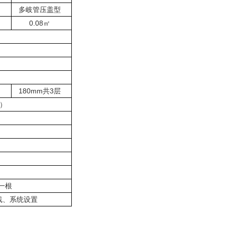
多岐管压盖型
0.08
㎡
180mm
共
3
层
）
一根
线、系统设置