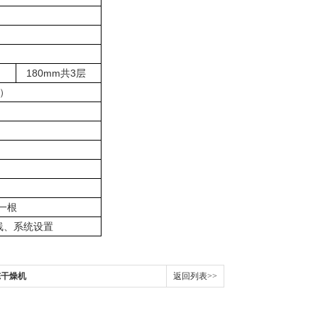
180mm
共
3
层
）
一根
线、系统设置
冻干燥机
返回列表>>