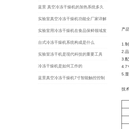
界
蓝景 真空冷冻干燥机的加热系统多久
需要维护一次？
实验室真空冷冻干燥机功能全厂家详解
产
实验室用冷冻干燥机在食品保鲜领域发
挥着重要作用
台式冷冻干燥机系统构成是什么
1
2
实验室冻干机是现代科技的重要工具
3
冷冻干燥机是如何工作的
4
5
蓝景真空冷冻干燥机7寸智能触控控制
技
系统，数据溯源+智能运维提醒