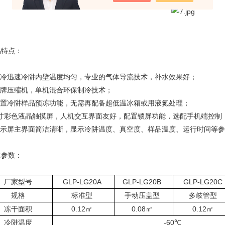
品特点：
.制冷迅速冷阱内壁温度均匀，专业的气体导流技术，补水效果好；
.品牌压缩机，单机混合环保制冷技术；
.配置冷阱样品预冻功能，无需再配备超低温冰箱或用液氮处理；
.7寸彩色液晶触摸屏，人机交互界面友好，配置锁屏功能，选配手机端控制
.显示屏主界面简洁清晰，显示冷阱温度、真空度、样品温度、运行时间等
术参数：
厂家型号
GLP-
LG
20A
GLP-
LG
20B
GLP-
LG
20C
规格
标准型
手动压盖型
多岐管型
冻干面积
0.12
㎡
0.08
㎡
0.12
㎡
冷阱温度
-60
℃