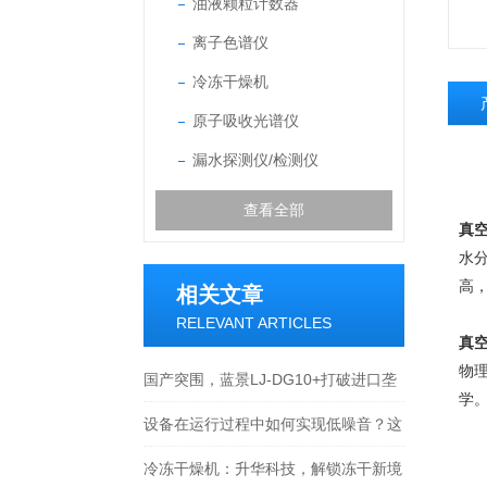
油液颗粒计数器
离子色谱仪
冷冻干燥机
原子吸收光谱仪
漏水探测仪/检测仪
查看全部
真
水
高
相关文章
RELEVANT ARTICLES
真
物
国产突围，蓝景LJ-DG10+打破进口垄
学
断新格局
设备在运行过程中如何实现低噪音？这
对实验室环境有何意义？
冷冻干燥机：升华科技，解锁冻干新境