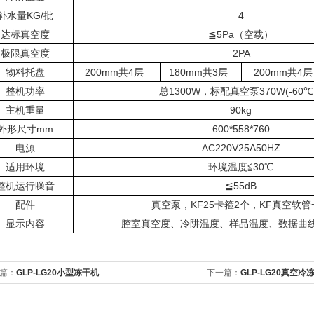
补水量
KG/
批
4
达标真空度
≦
5Pa
（空载）
极限真空度
2PA
物料托盘
200mm
共
4
层
180mm
共
3
层
200mm
共
4
层
整机功率
总
1300W
，标配真空泵
370W(-60
℃
主机重量
90kg
外形尺寸
mm
600*558*760
电源
AC220V25A50HZ
适用环境
环境温度≦
30
℃
整机运行噪音
≦
55dB
配件
真空泵，
KF25
卡箍
2
个，
KF
真空软管
显示内容
腔室真空度、冷阱温度、样品温度、数据曲
篇：
GLP-LG20小型冻干机
下一篇：
GLP-LG20真空冷