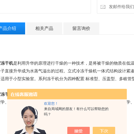
发邮件给我们：4
产品介绍
相关产品
留言询价
空冻干机
是利用升华的原理进行干燥的一种技术，是将被干燥的物质在低
分子直接升华成为水蒸气溢出的过程。
立式冷冻干燥机一体式结构设计紧凑
，适用于小型实验室。
系列冻干机分为四种配置:标准型、压盖型、多岐管
空冻干机
应用领域
理学、生物学、医学、化学、病理学、药剂学、细菌学、病毒学、动物学
欢迎您！
来自局域网的朋友！有什么可以帮助您的
。
吗？