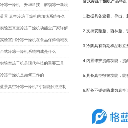
台式冷冻干燥机
产品特点
对实验室环境有何意义？
冷冻干燥机：升华科技，解锁冻干新境
界
1.数据具备查看、导出
蓝景 真空冷冻干燥机的加热系统多久
需要维护一次？
实验室真空冷冻干燥机功能全厂家详解
2.支持安瓿瓶、西林瓶
实验室用冷冻干燥机在食品保鲜领域发
3.冷阱具有前期样品独
挥着重要作用
台式冷冻干燥机系统构成是什么
4.内置维护提醒功能，
实验室冻干机是现代科技的重要工具
冷冻干燥机是如何工作的
5.具备真空报警功能，
蓝景真空冷冻干燥机7寸智能触控控制
6.配备不锈钢防腐蚀真空
系统，数据溯源+智能运维提醒