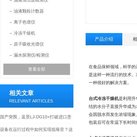
油液清洁度检测仪
油液颗粒计数器
离子色谱仪
冷冻干燥机
产品介绍
原子吸收光谱仪
漏水探测仪/检测仪
在食品保鲜领域，科学的
查看全部
是这样一种流行的技术。
一种很好的解决方案。
相关文章
台式冷冻干燥机
是利用升
RELEVANT ARTICLES
结的水分子直接升华成为
会因脱水而发生浓缩现象
国产突围，蓝景LJ-DG10+打破进口垄
包装后可在常温下长时间
断新格局
设备在运行过程中如何实现低噪音？这