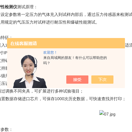
密性检测仪
测试原理：
过设定参数将一定压力的气体充入到试样内部后，通过压力传感器来检测
及用规定的气压压力对试样进行耐压性和爆破性能测试。
品特征：
嵌入式高速微电脑芯片控制，简洁高效的人机交互界面，为用户提供舒适
欢迎您！
寸
IPS
工业级高清触控屏，实时显示测试数据及曲线；
来自局域网的朋友！有什么可以帮助您的
支持破裂、蠕变、蠕变到破裂、保压试验等多种测试模式；
吗？
支持膨胀抑制、膨胀非抑制测试；
多级用户权限管理，密码登录；
正压设计原理、操作简单、性能稳定可靠；
通过调换不同夹具，可扩展进行多种试验项目；
内置数据存储进口芯片，可保存
1000
次历史数据，可快速查找并打印；
术参数：