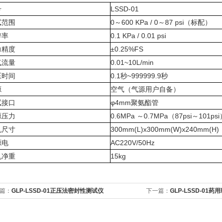
号
LSSD-01
试范围
0～600 KPa / 0～87 psi（标配）
辨率
0.1 KPa / 0.01 psi
力精度
±0.25%FS
气流量
0.01~10L/min
压时间
0.1秒~999999.9秒
源
空气（气源用户自备）
试接口
φ
4mm聚氨酯管
源压力
0.6MPa ～0.7MPa（87psi～101ps
机尺寸
300mm(L)x300mm(W)x240mm(H)
源电
AC220V/50Hz
机净重
15kg
篇：
GLP-LSSD-01正压法密封性测试仪
下一篇：
GLP-LSSD-01