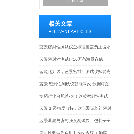
查看全部
相关文章
RELEVANT ARTICLES
蓝景密封性测试仪全标准覆盖负压浸水
检测原理
蓝景密封性测试仪10万条海量存储
+WiFi远程运维+双接口输出
智能化升级，蓝景密封性测试仪赋能高
效生产新时代
蓝景 密封性测试仪智能高效·数据可溯
——赋能企业品质管控升级
制药行业合规首-选！这款密封性测试
仪严守 GMP 标准
蓝景 1 级精度加持，这台测试仪让密封
检测零容错
蓝景泄漏与密封强度测试仪：包装安全
的坚固防线
密封性测试仪自研 Linux 系统 + 触摸