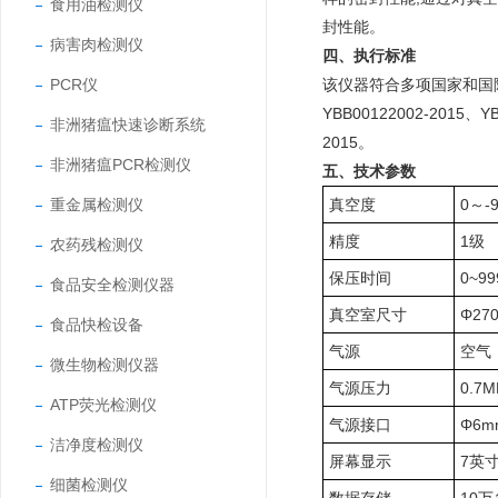
食用油检测仪
封性能。
病害肉检测仪
四、执行标准
PCR仪
该仪器符合多项国家和国际标准：
YBB00122002-2015、YB
非洲猪瘟快速诊断系统
2015。
非洲猪瘟PCR检测仪
五、技术参数
重金属检测仪
真空度
0～-9
精度
1级
农药残检测仪
保压时间
0~99
食品安全检测仪器
真空室尺寸
Φ27
食品快检设备
气源
空气
微生物检测仪器
气源压力
0.7M
ATP荧光检测仪
气源接口
Φ6
洁净度检测仪
屏幕显示
7英
细菌检测仪