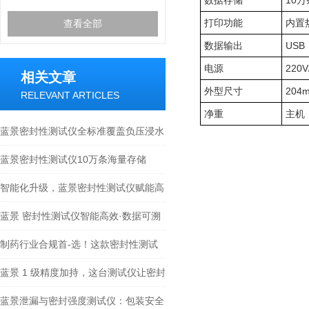
数据存储
10万
打印功能
内置
查看全部
数据输出
USB
电源
220V
相关文章
外型尺寸
204m
RELEVANT ARTICLES
净重
主机：
蓝景密封性测试仪全标准覆盖负压浸水
检测原理
蓝景密封性测试仪10万条海量存储
+WiFi远程运维+双接口输出
智能化升级，蓝景密封性测试仪赋能高
效生产新时代
蓝景 密封性测试仪智能高效·数据可溯
——赋能企业品质管控升级
制药行业合规首-选！这款密封性测试
仪严守 GMP 标准
蓝景 1 级精度加持，这台测试仪让密封
检测零容错
蓝景泄漏与密封强度测试仪：包装安全