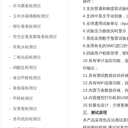
操作；
伏马菌素检测仪
3.支持普通和梯度双试
玉米赤霉烯酮检测仪
4.支持中英文手动切换
5.全球通用试验单位（kp
呕吐毒素检测仪
6.试验压力曲线实时显
荧光定量真菌毒素检测仪
7.系统采用数字预置试
8.采用有名的SMC进口
双氧水检测仪
9.四级用户权限管理，
二氧化硫检测仪
10.具有审计追踪功能
硝酸盐检测仪
印输出；
11.具有测试数据自动存
食品甲醛检测仪
12.具有WiFi连接功能
黄曲霉检测仪
13.内置万条数据存储
14.内置微型打印机和U
甲醇检测仪
15.轻量化设计，方便更
安赛蜜检测仪
三、测试原理
兽药残留检测仪
本产品采用负压法测试原
样的密封性能;通过对真