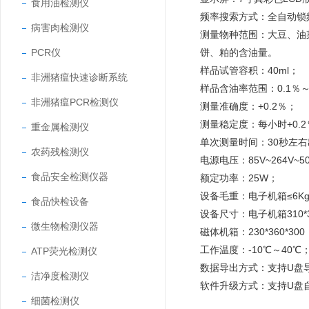
食用油检测仪
频率搜索方式：全自动锁
病害肉检测仪
测量物种范围：大豆、油
PCR仪
饼、粕的含油量。
样品试管容积：40ml；
非洲猪瘟快速诊断系统
样品含油率范围：0.1％～
非洲猪瘟PCR检测仪
测量准确度：+0.2％；
测量稳定度：每小时+0.2
重金属检测仪
单次测量时间：30秒左
农药残检测仪
电源电压：85V~264V~5
食品安全检测仪器
额定功率：25W；
设备毛重：电子机箱≤6Kg
食品快检设备
设备尺寸：电子机箱310*3
微生物检测仪器
磁体机箱：230*360*30
工作温度：-10℃～40℃
ATP荧光检测仪
数据导出方式：支持U盘导
洁净度检测仪
软件升级方式：支持U盘
细菌检测仪