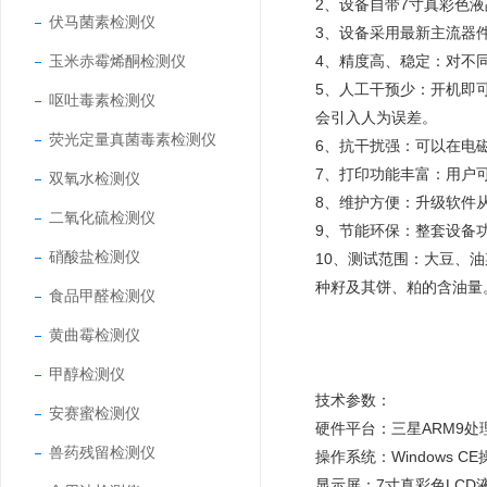
2、设备自带7寸真彩色
伏马菌素检测仪
3、设备采用最新主流器
玉米赤霉烯酮检测仪
4、精度高、稳定：对不
5、人工干预少：开机即
呕吐毒素检测仪
会引入人为误差。
荧光定量真菌毒素检测仪
6、抗干扰强：可以在电
7、打印功能丰富：用户
双氧水检测仪
8、维护方便：升级软件
二氧化硫检测仪
9、节能环保：整套设备
硝酸盐检测仪
10、测试范围：大豆、
种籽及其饼、粕的含油量
食品甲醛检测仪
黄曲霉检测仪
甲醇检测仪
技术参数：
安赛蜜检测仪
硬件平台：三星ARM9处理
兽药残留检测仪
操作系统：Windows C
显示屏：7寸真彩色LCD