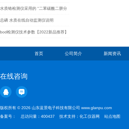
理，驱动检测数字化转型
水质铬检测仪采用的 “二苯碳酰二肼分
光光度法” 具体原理是什么？
总磷 水质在线自动监测仪说明
bod检测仪技术参数【2022新品推荐】
全自动bod检测仪
首页
公司简介
新闻资讯
在线咨询
版权所有 © 2026 山东蓝景电子科技有限公司 www.glanpu.com
备案号：
总访问量：400437 技术支持：
化工仪器网
站点地图