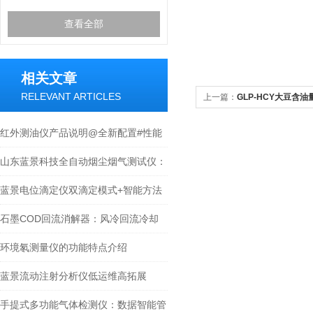
查看全部
相关文章
RELEVANT ARTICLES
上一篇：
GLP-HCY大豆含
红外测油仪产品说明@全新配置#性能
优良测油仪
山东蓝景科技全自动烟尘烟气测试仪：
环保检测的得力助手
蓝景电位滴定仪双滴定模式+智能方法
管理，效率远超传统竞品
石墨COD回流消解器：风冷回流冷却
技术
环境氡测量仪的功能特点介绍
蓝景流动注射分析仪低运维高拓展
手提式多功能气体检测仪：数据智能管