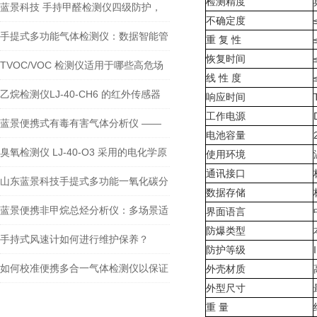
检测精度
蓝景科技 手持甲醛检测仪四级防护，
不确定度
防爆场景的 “安全尖兵”
手提式多功能气体检测仪：数据智能管
重 复 性
恢复时间
理，驱动检测数字化转型
TVOC/VOC 检测仪适用于哪些高危场
线 性 度
景？如何保障人员安全？
乙烷检测仪LJ-40-CH6 的红外传感器
响应时间
工作电源
有何技术优势？
蓝景便携式有毒有害气体分析仪 ——
电池容量
精准与高效的完-美融合
臭氧检测仪 LJ-40-O3 采用的电化学原
使用环境
通讯接口
理传感器是如何工作的？
山东蓝景科技手提式多功能一氧化碳分
数据存储
析仪：石油化工领域的安全守护者
蓝景便携非甲烷总烃分析仪：多场景适
界面语言
防爆类型
用，精准监测气体
手持式风速计如何进行维护保养？
防护等级
如何校准便携多合一气体检测仪以保证
外壳材质
外型尺寸
其精度？
重 量