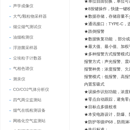
★单位自由切换，单位可选：um
声学成像仪
★8按键操作，快捷一键
大气/颗粒物采样器
★数据存储，存储容量不
★通讯接口：TYPE-C
烟尘烟气测试仪
★跌倒报警
油烟检测仪
★数据恢复功能 ，部分
★最大值、最小值、加权
浮游菌采样器
★多种报警方式报警模式
尘埃粒子计数器
报警方式：声光报警、震
气相色谱仪
报警种类：浓度报警、欠
报警模式：低报警、
测汞仪
内置泵吸式
CO/CO2气体分析仪
★误操作识别功能，浓度
★零点自动跟踪，避免零
四气两尘监测站
★目标点多级校准
烟气在线检测设备
★本安电路设计，防爆、
网格化空气监测站
★防护等级IP68，防雨
★执行标准：