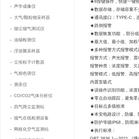
★8按键操作，快捷一键
声学成像仪
★数据存储，存储容量不
大气/颗粒物采样器
★通讯接口：TYPE-C
★跌倒报警
烟尘烟气测试仪
★数据恢复功能 ，部分
油烟检测仪
★最大值、最小值、加权
★多种报警方式报警模式
浮游菌采样器
报警方式：声光报警、震
尘埃粒子计数器
报警种类：浓度报警、欠
气相色谱仪
报警模式：低报警、
内置泵吸式
测汞仪
★误操作识别功能，浓度
CO/CO2气体分析仪
★零点自动跟踪，避免零
★目标点多级校准
四气两尘监测站
★本安电路设计，防爆、
烟气在线检测设备
★防护等级IP68，防雨
网格化空气监测站
★执行标准：
GBT 3836.1—202