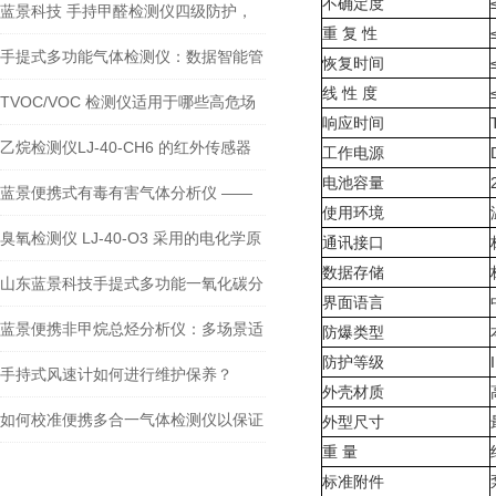
不确定度
蓝景科技 手持甲醛检测仪四级防护，
重 复 性
防爆场景的 “安全尖兵”
手提式多功能气体检测仪：数据智能管
恢复时间
线 性 度
理，驱动检测数字化转型
TVOC/VOC 检测仪适用于哪些高危场
响应时间
景？如何保障人员安全？
乙烷检测仪LJ-40-CH6 的红外传感器
工作电源
电池容量
有何技术优势？
蓝景便携式有毒有害气体分析仪 ——
使用环境
精准与高效的完-美融合
臭氧检测仪 LJ-40-O3 采用的电化学原
通讯接口
数据存储
理传感器是如何工作的？
山东蓝景科技手提式多功能一氧化碳分
界面语言
析仪：石油化工领域的安全守护者
蓝景便携非甲烷总烃分析仪：多场景适
防爆类型
防护等级
用，精准监测气体
手持式风速计如何进行维护保养？
外壳材质
如何校准便携多合一气体检测仪以保证
外型尺寸
重 量
其精度？
标准附件