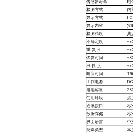
传感器寿命
电
检测方式
内
显示方式
LC
显示内容
实
检测精度
典
不确定度
≤±
重 复 性
≤±
恢复时间
≤
线 性 度
≤±
响应时间
T
工作电源
DC
电池容量
2
使用环境
温
通讯接口
标
数据存储
标
界面语言
中
防爆类型
本质