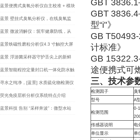
GBT 383
荐】水质臭氧分析仪厂家
蓝景便携式臭氧分析仪自主校准 + 模块
GBT 383
化设计，运维简单
蓝景 壁挂式臭氧分析仪，在线臭氧监
型“i"》
测维护零-负-担
蓝景 微波消解仪：筑牢健康防线，从
GB T504
精准检测源头发力
蓝景铁磁性磨粒分析仪4.3 寸触控大屏
计标准》
GB 1532
+ 2000 条本地存储，完整数据溯源
蓝景 浮游菌采样器守护舌尖上的新鲜
途便携式可
与安全
蓝景智能程控定量封口机一体化防水触
三、技术参
控面板 + 推拉式维护仓
寻水之纯净，[蓝景] 水质硫化物检测仪
检测因子
臭
奏响生态乐章
荧光免疫层析分析仪系统特点介绍
型号
A
蓝景科技 告别 “采样奔波”：微型水站
0-
检测范围
20
如何重构监测效率？
传感器说明
电
单位显示
单位