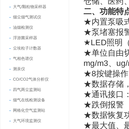
仓储、医药
大气/颗粒物采样器
二、功能特
烟尘烟气测试仪
★内置泵吸
油烟检测仪
★泵堵塞报
浮游菌采样器
★LED照明
尘埃粒子计数器
★单位自由切换
气相色谱仪
mg/m3、ug
测汞仪
★8按键操
CO/CO2气体分析仪
★数据存储
四气两尘监测站
★通讯接口：
烟气在线检测设备
★跌倒报警
网格化空气监测站
★数据恢复
大气环境监测仪
★最大值、