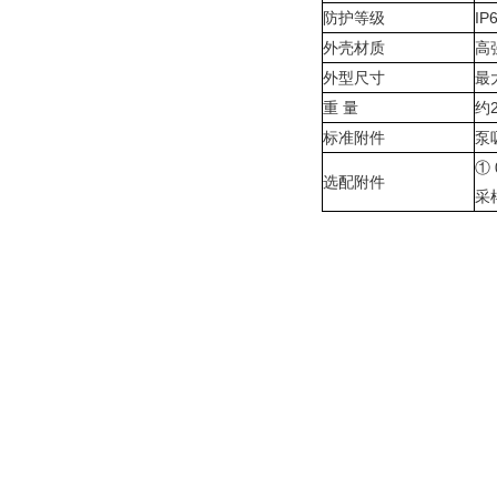
防护等级
IP
外壳材质
高
外型尺寸
最
重 量
约2
标准附件
泵
①
选配附件
采