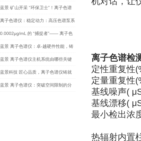
机对话，让
管执法
蓝景 矿山开采 “环保卫士”！离子色谱
仪防治矿山水污染
离子色谱仪：稳定动力：高压色谱泵系
统的硬核技术
0.0002μg/mL 的 “捕捉者”—— 离子色
谱仪的痕量检测极限在哪里
蓝景 离子色谱仪：卓-越硬件性能，铸
离子色谱检
就精准检测基石
蓝景 离子色谱仪主机系统由哪些关键
定性重复性(%)：
部分组成，有何独-特优势？
蓝景科技 匠心品质，离子色谱仪铸就
定量重复性(%)：
行业信赖之选
蓝景 离子色谱仪：突破空间限制的分
基线噪声( μS)
析利器
基线漂移( μS/3
最小检出浓度：Cl
热辐射内置