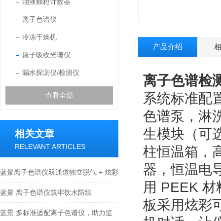
油液颗粒计数器
离子色谱仪
冷冻干燥机
产品介绍
原子吸收光谱仪
漏水探测仪/检测仪
离子色谱检
系统标准配置
查看全部
色谱泵，淋
生模块（可
相关文章
RELEVANT ARTICLES
柱恒温箱，
器，恒温电
蓝景离子色谱仪双通道独立脱气 + 炫彩
用 PEEK
状态可视化面板
蓝景 离子色谱仪筑牢饮水防线
板采用炫彩
蓝景 多标准适配离子色谱仪，助力监