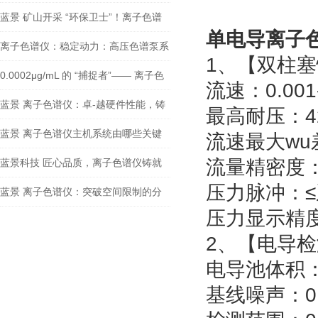
管执法
蓝景 矿山开采 “环保卫士”！离子色谱
单电导离子
仪防治矿山水污染
离子色谱仪：稳定动力：高压色谱泵系
1、【双柱
统的硬核技术
0.0002μg/mL 的 “捕捉者”—— 离子色
流速：0.001-
谱仪的痕量检测极限在哪里
蓝景 离子色谱仪：卓-越硬件性能，铸
最高耐压：4
就精准检测基石
蓝景 离子色谱仪主机系统由哪些关键
流速最大wu差
部分组成，有何独-特优势？
流量精密度：≤
蓝景科技 匠心品质，离子色谱仪铸就
压力脉冲：≤
行业信赖之选
蓝景 离子色谱仪：突破空间限制的分
压力显示精度：
析利器
2、【电导
电导池体积：≤
基线噪声：