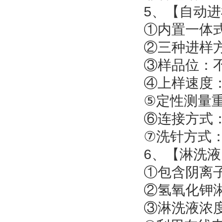
5、【自动
①内置一体
②三种进样
③样品位：不低
④上样速度：0.
⑤定性测量重
⑥连接方式：
⑦洗针方式
6、【淋洗
①包含阴离子
②氢氧化钾淋
③淋洗液浓度范