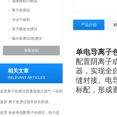
油液颗粒计数器
离子色谱仪
冷冻干燥机
产品介绍
原子吸收光谱仪
漏水探测仪/检测仪
单电导离子
查看全部
配置阴离子
器，实现全
相关文章
RELEVANT ARTICLES
缝对接。电
标配，形成
蓝景离子色谱仪双通道独立脱气 + 炫彩
状态可视化面板
蓝景 离子色谱仪筑牢饮水防线
蓝景 多标准适配离子色谱仪，助力监