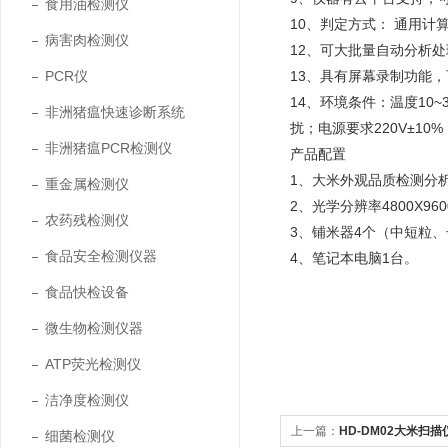
食用油检测仪
10、判定方式： 通用计
病害肉检测仪
12、可大批量自动分析
PCR仪
13、具有屏幕录制功能
14、环境条件：温度10
非洲猪瘟快速诊断系统
扰；电源要求220V±10%
非洲猪瘟PCR检测仪
产品配置
1、大米外观品质检测分析
重金属检测仪
2、光学分辨率4800X9
农药残检测仪
3、铺米器4个（中短粒
食品安全检测仪器
4、笔记本电脑1台。
食品快检设备
微生物检测仪器
ATP荧光检测仪
洁净度检测仪
上一篇：
HD-DM02大米扫描
细菌检测仪