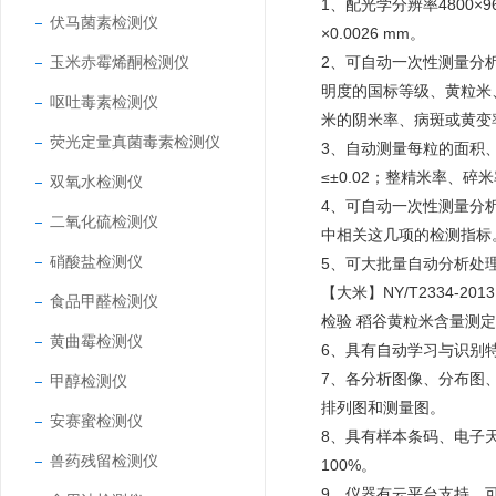
1、配光学分辨率4800×9
伏马菌素检测仪
×0.0026 mm。
玉米赤霉烯酮检测仪
2、可自动一次性测量分
明度的国标等级、黄粒米
呕吐毒素检测仪
米的阴米率、病斑或黄变
荧光定量真菌毒素检测仪
3、自动测量每粒的面积、
≤±0.02；整精米率、碎
双氧水检测仪
4、可自动一次性测量分析
二氧化硫检测仪
中相关这几项的检测指标
硝酸盐检测仪
5、可大批量自动分析处理与
【大米】NY/T2334-201
食品甲醛检测仪
检验 稻谷黄粒米含量测
黄曲霉检测仪
6、具有自动学习与识别
7、各分析图像、分布图
甲醇检测仪
排列图和测量图。
安赛蜜检测仪
8、具有样本条码、电子天
兽药残留检测仪
100%。
9、仪器有云平台支持，