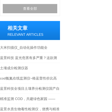
查看全部
相关文章
RELEVANT ARTICLES
大米扫描仪_自动化操作功能全
蓝景科技 蓝光危害有多严重？这款测
试仪给出答案
土壤成分检测仪器
cod氨氮在线监测仪~格蓝普性价比高
蓝景科技全项目土壤养分检测仪国产自
研，高性价比，终身服务有保障
精准监测 COD，共建绿色家园 ——
COD 在线监测仪
蓝景水质生物毒性检测仪，便携与精准