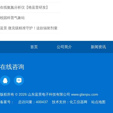
的和谐统一
在线氨氮分析仪【格蓝普研发】
校园科普气象站
蓝景 微克级精准守护！这款辐射剂量
率仪重新定义环境监测标准
首页
公司简介
新闻资讯
在线咨询
版权所有 © 2026 山东蓝景电子科技有限公司 www.glanpu.com
备案号：
总访问量：400437 技术支持：
化工仪器网
站点地图