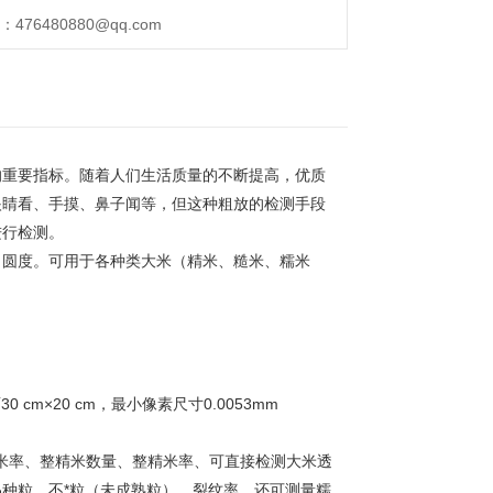
76480880@qq.com
的重要指标。随着人们生活质量的不断提高，优质
眼睛看、手摸、鼻子闻等，但这种粗放的检测手段
进行检测。
、圆度。可用于各种类大米（精米、糙米、糯米
。
cm×20 cm，最小像素尺寸0.0053mm
碎米率、整精米数量、整精米率、可直接检测大米透
种粒、不*粒（未成熟粒）、裂纹率。还可测量糯