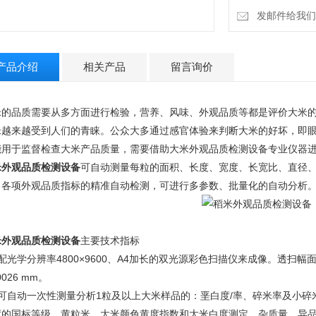
发邮件给我们：4
产品介绍
相关产品
留言询价
米的品质需要从多方面进行检验，营养、风味、外观品质等都是评价大米
米越来越受到人们的青睐。公众大多通过感官体验来判断大米的好坏，即
能用于监督检查大米产品质量，需要借助大米外观品质检测设备专业仪器
米外观品质检测设备
可自动测量每粒的面积、长度、宽度、长宽比、直径
）各项外观品质指标的精准自动检测，可进行多参数、批量化的自动分析
米外观品质检测设备
主要技术指标
配光学分辨率4800×9600、A4加长的双光源彩色扫描仪来成像。透扫幅面30 
0026 mm。
、可自动一次性测量分析1粒及以上大米样品的：垩白度/率、碎米率及小
度的国标等级、黄粒米、大米颜色黄度指数和大米白度测定、杂质量、异品