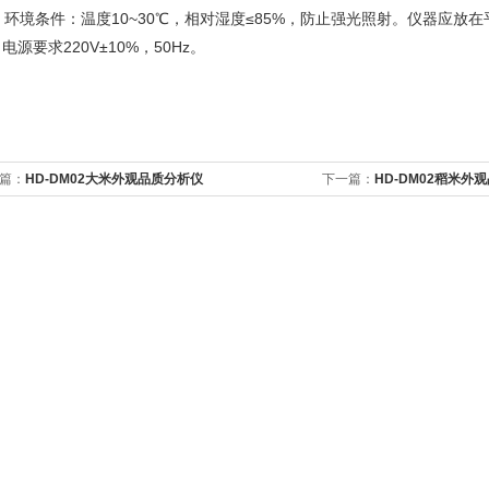
、环境条件：温度10~30℃，相对湿度≤85%，防止强光照射。仪器应
电源要求220V±10%，50Hz。
篇：
HD-DM02大米外观品质分析仪
下一篇：
HD-DM02稻米外