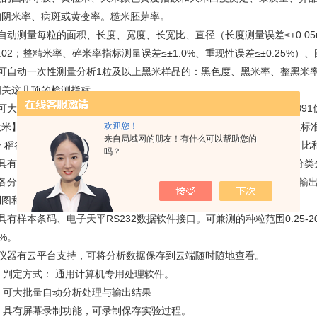
的阴米率、病斑或黄变率。糙米胚芽率。
自动测量每粒的面积、长度、宽度、长宽比、直径（长度测量误差≤±0.05
0.02；整精米率、碎米率指标测量误差≤±1.0%、重现性误差≤±0.25%）
可自动一次性测量分析1粒及以上黑米样品的：黑色度、黑米率、整黑米率、碎米
相关这几项的检测指标。
可大批量自动分析处理与输出结果。与国标GB/T1350稻谷、GB/T17891
欢迎您！
米】NY/T2334-2013、大米粒型分类判定LS/T6116-2016、粮食行业标准 大米
来自局域网的朋友！有什么可以帮助您的
验 稻谷黄粒米含量测定图像分析法等标准相对应，检测各项指标的质量比
吗？
、具有自动学习与识别特性，可自动分割粘连的大米、种粒，可做自动分类
、各分析图像、分布图、结果数据可保存，分析结果输出至Excel表，可
列图和测量图。
具有样本条码、电子天平RS232数据软件接口。可兼测的种粒范围0.25-
0%。
、仪器有云平台支持，可将分析数据保存到云端随时随地查看。
、判定方式： 通用计算机专用处理软件。
2、可大批量自动分析处理与输出结果
3、具有屏幕录制功能，可录制保存实验过程。