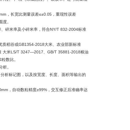
mm，长宽比测量误差≤±0.05，重现性误差
、圆度。
率及小碎米率，符合NY/T 832-2004标准
优质稻谷或GB1354-2018大米、农业部新标准
LS/T 3247—2017、GB/T 35881-2018粮油
和粒数比。
分析。
输出分析标记图，以及按宽度、长度、面积等输出的
20mm，自动数粒精度≥99%，交互修正后准确率达