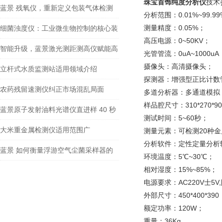
珠宝首饰纯度分析仪
技术
蓝景 残氧仪，重新定义包装气体检测
分析范围：0.01%~99.9
测量精度：0.05%；
细菌浊度仪：工业微生物控制的核心装
高压电源：0~50KV；
备
智能升级，蓝景激光测距测高仪赋能高
光管管流：0uA~1000u
摄像头：高清摄像头；
效测量新时代
立杆式水质监测站适用领域介绍
探测器：增强型正比计
农药残留速测仪纠正市场混乱局面
多道分析器：多通道模
样品腔尺寸：310*270*9
蓝景原子发射油料光谱仪直进样 40 秒
测试时间：5~60秒；
极速出值 + 极低耗材成本
大米重金属检测仪适用范围广
测量元素：可检测20种
分析软件：定性定量分
蓝景 如何衡量浮游空气尘菌采样器的
环境温度：5℃~30℃；
相对湿度：15%~85%；
采样效率？
电源要求：AC220V士
外部尺寸：450*400*3
额定功率：120W；
重量：36Kg。