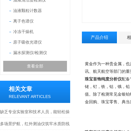
油液清洁度检测仪
油液颗粒计数器
离子色谱仪
冷冻干燥机
产品介绍
原子吸收光谱仪
漏水探测仪/检测仪
黄金作为一种贵金属，也
查看全部
讯、航天航空等部门的重
珠宝首饰纯度分析仪
配备
铑，钌，铁，钴，锇，铅
相关文章
值。除了检测常见金银铂钯
RELEVANT ARTICLES
金回购、珠宝零售、典当
缺乏专业实验室和技术人员，能轻松操
作这款水分活度仪吗？
多场景护航，红外测油仪筑牢水质防线