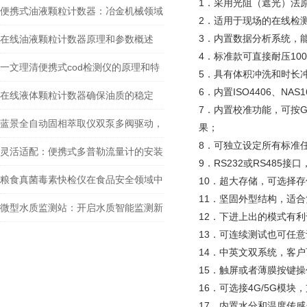
1．采用光阻（遮光）法
赁公司——降低资产损耗的“管理帮手”
便携式油液颗粒计数器：冶金机械领域
2．适用于现场的在线检
的品质监控专家
3．内置数据分析系统，
在线油液颗粒计数器原理和参数概述
4．标准款可直接耐压1
一文理清便携式cod检测仪的原理和特
5．具有体积冲洗和时长
6．内置ISO4406、NAS
性
在线液体颗粒计数器确保油质的稳定
7．内置校准功能，可按GB/
蓝景全自动固相萃取仪双泵多阀驱动，
果；
8．可独立设定所有标准
大体积批量处理高效便捷
灵活适配：便携式多普勒流量计的安装
9．RS232或RS48
与供电优势
粮食真菌毒素快检仪在食品安全领域中
10．超大存储，可选择
11．坚固外型结构，适
的作用
微型水质监测站：开启水质智能监测新
12．下进上出的模式有利
13．可连续测试也可任
时代
14．中英文双系统，客
15．触屏或者薄膜按键
16．可选接4G/5G模
17．内置水分和温度传