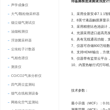
待鉴菌株悬液菌液浊度计
声学成像仪
大气/颗粒物采样器
1、采用全新安卓7.1
2、8英寸液晶触摸屏显
烟尘烟气测试仪
3、采用精密比色池设计
油烟检测仪
4、光源采用进口超高亮
6、具有无线通讯功能，支
浮游菌采样器
7、仪器可存储800万
尘埃粒子计数器
8、支持HDMI输出，
气相色谱仪
9、仪器带有监管云平台
10、内置热敏行式打印
测汞仪
CO/CO2气体分析仪
四气两尘监测站
技术参数：
烟气在线检测设备
网格化空气监测站
最小示值（MCF）：0.01
测量范围（MCF）：0～