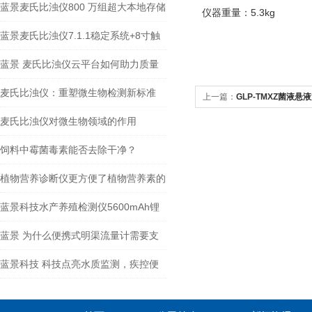
蓝景麦氏比浊仪800 万组超大本地存储
仪器重量：5.3kg
+ 多通道无线传输
蓝景麦氏比浊仪7.1.1稳定系统+8寸触
控大屏，零门槛高效作业
蓝景 麦氏比浊仪云平台如何助力质量
管理体系建设？
麦氏比浊仪：重塑微生物检测新标准
上一篇：
GLP-TMXZ菌液悬
麦氏比浊仪对微生物领域的作用
饲料中霉菌毒素能否去除干净？
植物营养诊断仪更方便了植物营养素的
管理和分析
蓝景科技水产养殖检测仪5600mAh锂
电+8小时续航，户外检测不间断
蓝景 为什么便携式明渠流量计需要支
持多种堰槽测量？
蓝景科技 科技点亮水质监测，疾控便
携分析仪登场