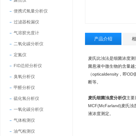
露点仪
便携式氧量分析仪
过滤器检漏仪
气溶胶光度计
产品介绍
二氧化碳分析仪
定氮仪
麦氏比浊法是细菌浓度测
FID总烃分析仪
菌悬液中微生物的含量越
（opticaldens
臭氧分析仪
断等。
甲醛分析仪
麦氏细菌浊度分析仪
主要
硫化氢分析仪
MCF(McFarlan
一氧化碳分析仪
液浓度测定。
气体检测仪
油气检测仪