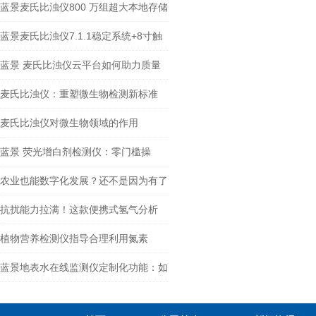
蓝景麦氏比浊仪800 万组超大本地存储
+ 多通道无线传输
蓝景麦氏比浊仪7.1.1稳定系统+8寸触
控大屏，零门槛高效作业
蓝景 麦氏比浊仪云平台如何助力质量
管理体系建设？
麦氏比浊仪：重塑微生物检测新标准
麦氏比浊仪对微生物领域的作用
蓝景 荧光增白剂检测仪：零门槛操
作，非专业人员也能精准判别
农业也能数字化发展？还不是因为有了
肥料养分快速检测仪
抗扰能力拉满！这款便携式氢气分析
仪，复杂工况也精准
植物营养检测仪指导合理利用氮素
蓝景地表水在线监测仪定制化功能：如
何满足多样化的监测需求？