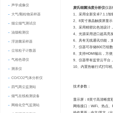
声学成像仪
麦氏细菌浊度分析仪
仪器
大气/颗粒物采样器
1、采用全新安卓7.1
2、8英寸液晶触摸屏显
烟尘烟气测试仪
3、采用精密比色池设计
油烟检测仪
4、光源采用进口超高亮
6、具有无线通讯功能，支
浮游菌采样器
7、仪器可存储800万
尘埃粒子计数器
8、支持HDMI输出，
气相色谱仪
9、仪器带有监管云平台
10、内置热敏行式打印
测汞仪
CO/CO2气体分析仪
技术参数：
四气两尘监测站
烟气在线检测设备
显示屏：8英寸高清晰度
网格化空气监测站
网络接口：WiFi、热点、R
操作界面：中文/英文（