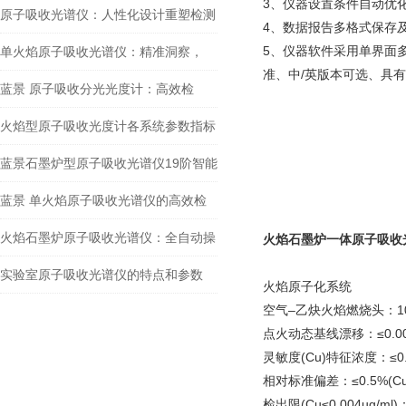
3、仪器设置条件自动优
- 石墨炉联用等不同配置，如何选择？
原子吸收光谱仪：人性化设计重塑检测
4、数据报告多格式保存
操作体验
5、仪器软件采用单界面
单火焰原子吸收光谱仪：精准洞察，
准、中/英版本可选、具有
引-领元素分析新境界​
蓝景 原子吸收分光光度计：高效检
测，加速科研生产进程
火焰型原子吸收光度计各系统参数指标
介绍
蓝景石墨炉型原子吸收光谱仪19阶智能
升温程序+2000℃/s极速升温
蓝景 单火焰原子吸收光谱仪的高效检
测保障
火焰石墨炉原子吸收光谱仪：全自动操
火焰石墨炉一体原子吸收
作便携
实验室原子吸收光谱仪的特点和参数
火焰原子化系统
空气–乙炔火焰燃烧头：1
点火动态基线漂移：≤0.004A
灵敏度(Cu)特征浓度：≤0.0
相对标准偏差：≤0.5%(Cu
检出限(Cu≤0.004u