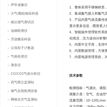
声学成像仪
1、整体采用不锈钢材质
大气/颗粒物采样器
2、集成氮气接入和氮气流
3、产品内置气体流量传
烟尘烟气测试仪
显示更多信息，图形更人
油烟检测仪
4、智能操作管理软件系
化情况，压力波动分析整
浮游菌采样器
5、内置中文字库，支持
尘埃粒子计数器
6、内置数据管理，方便
气相色谱仪
7、内置电源管理系统，2
测汞仪
CO/CO2气体分析仪
技术参数
四气两尘监测站
检测指标：气液比、液阻
烟气在线检测设备
测量介质：空气、含油空
网格化空气监测站
流量范围：10~120L/min
压力范围：-3kPa~3kPa