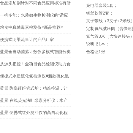
食品添加剂针对不同食品应用标准有所
充电器套装1套；
钢丝软管2套；
不同
一机多能：水质微生物检测仪的*适应
夹子带线（3夹子+2米线
性
粮食中真菌毒素检测仪#新品推荐#
定制氮气减压阀（含快速
氮气管3米（含快速接头
便携式明渠流量计的产品厂家
说明书1本；
蓝景全自动菌落计数仪多模式智能分类
合格证1张
计数，全形态菌落识别
从源头把控！全项目食品检测仪助力食
品企业品质升级
便捷式水质硫化氢检测仪#新款硫化氢
快速检测仪简介
蓝景 陶瓷纤维管式炉：精准控温，让
实验数据更可靠
蓝景 在线荧光法叶绿素分析仪：水产
养殖“增产利器”，精准控藻助力效益
蓝景 便携式红外测油仪的高自动化程
序带来哪些检测优势？