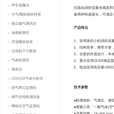
声学成像仪
仪器由涡街流量传感器和
大气/颗粒物采样器
备两种快速接头，可满足
烟尘烟气测试仪
产品特点
油烟检测仪
1、采用体积小的涡街流
浮游菌采样器
2、结构简单，携带方便
尘埃粒子计数器
3、全新的外观设计，本
气相色谱仪
4、显示采用OLED液晶
5、电池采用高容量186
测汞仪
CO/CO2气体分析仪
技术参数
四气两尘监测站
烟气在线检测设备
●检测指标：气液比、液
网格化空气监测站
●测量介质：一般气体(空
●流量范围：15~60L/min