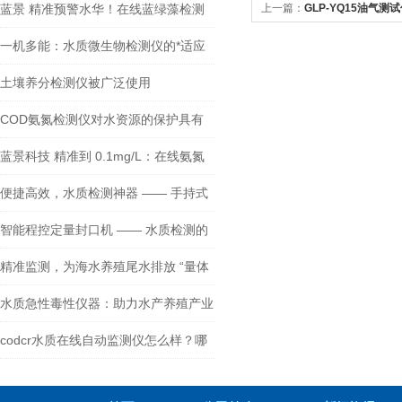
蓝景 精准预警水华！在线蓝绿藻检测
上一篇：
GLP-YQ15油气测
仪，筑牢水质安全防线
一机多能：水质微生物检测仪的*适应
性
土壤养分检测仪被广泛使用
COD氨氮检测仪对水资源的保护具有
重要意义
蓝景科技 精准到 0.1mg/L：在线氨氮
监测仪的 “毫厘之争”
便捷高效，水质检测神器 —— 手持式
多参数水质检测仪
智能程控定量封口机 —— 水质检测的
精准先锋
精准监测，为海水养殖尾水排放 “量体
裁衣”
水质急性毒性仪器：助力水产养殖产业
健康发展
codcr水质在线自动监测仪怎么样？哪
家的好？