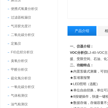
露点仪
便携式氧量分析仪
过滤器检漏仪
气溶胶光度计
产品介绍
二氧化碳分析仪
定氮仪
一、仪器介绍：
FID总烃分析仪
VOC分析仪
LJ-40-V
援、受限空间、石油、化
臭氧分析仪
二、功能特点：
甲醛分析仪
★内置泵吸式测量，可切
★泵堵塞报警
硫化氢分析仪
★LED照明（选配）
一氧化碳分析仪
★单位自由切换，单位可选：um
气体检测仪
★8按键操作，快捷一键
★数据存储，存储容量不
油气检测仪