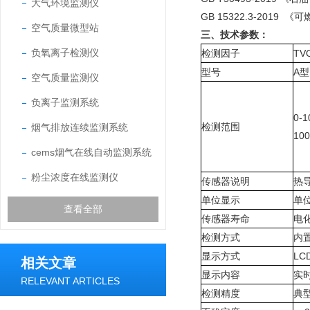
大气环境监测仪
GB 15322.3-20
空气质量微型站
三、技术参数：
负氧离子检测仪
检测因子
TV
型号
A型
空气质量监测仪
负离子监测系统
0-
检测范围
烟气排放连续监测系统
10
cems烟气在线自动监测系统
粉尘浓度在线监测仪
传感器说明
热
单位显示
单位
查看全部
传感器寿命
电化
检测方式
内
显示方式
LC
相关文章
显示内容
实
RELEVANT ARTICLES
检测精度
典