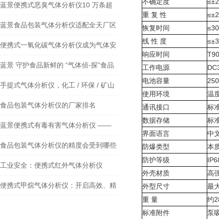
不确定度
≤±
蓝景便携式恶臭气体分析仪10 万条超
重 复 性
≤±
大存储 + 双接口传输
蓝景食品包装气体分析仪适配全天厂区
恢复时间
≤3
线 性 度
≤±
多点不间断巡检
便携式一氧化碳气体分析仪成为气体安
响应时间
T9
全防护领域的核心装备
蓝景 守护食品新鲜的 “气体侦-探”食品
工作电源
DC3
电池容量
2
包装气体分析仪让货架期管理更精准
手提式气体分析仪，化工 / 环保 / 矿山
使用环境
温度
天天用的 “省心利器”
食品包装气体分析仪的厂家排名
通讯接口
标准
数据存储
标
蓝景便携式有毒有害气体分析仪 ——
界面语言
中
精准与高效的完-美融合
食品包装气体分析仪的精度会受到哪些
防爆类型
本质
防护等级
IP6
因素的影响？
工业安全：便携式红外气体分析仪
外壳材质
高
便携式甲烷气体分析仪：开启高效、精
外型尺寸
最大
重 量
约2
准、便捷检测新时代
标准附件
泵