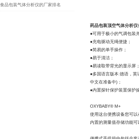
残氧仪？
食品包装气体分析仪的厂家排名
药品包装顶空气体分析仪
●可用于极小的气调包装
●充电驱动无绳便捷；
●简易的单手操作；
●易于清洁；
●易读取带背光的显示屏
●多国语言版本:德语，
中文在准备中)；
●内置探针保护装置保护
OXYBABY® M+
使用这台便携设备您可以
内置的测量值存储功能可
便携式手提箱中包括全套