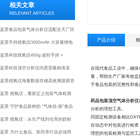
相关文章
RELEVANT ARTICLES
蓝景食品包装气体分析仪适配全天厂区
产品介绍
多点不间断巡检
蓝景手持残氧仪3000mAh 大容量锂电
池，连续续航 8 小时
蓝景科技残氧仪450g 超轻手持 +
3000mAh 长续航的特点
蓝景科技顶空分析仪内置泵吸精准采
在现代食品工业中，确保
量，帮助生产厂家有效监
样，软硬包装全覆盖
蓝景残氧仪海量数据存储高效溯源易管
于食品包装的完整性和食
理
蓝景 残氧仪，重新定义包装气体检测
药品包装顶空气体分析仪
蓝景 守护食品新鲜的 “气体侦-探”食品
分析的理想工具。
同固定检测设备相比OXY
包装气体分析仪让货架期管理更精准
蓝景 残氧仪：从生产线到仓库的奶粉
在动态中对包装进行检查，
包装全链路监测
蓝景 为什么食品、医药等行业必须用
理想的包装检测与监控工