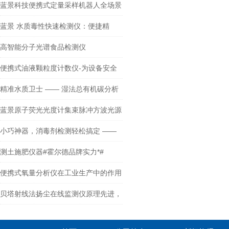
蓝景科技便携式定量采样机器人全场景
适配，公共场所的卫生守护者
蓝景 水质毒性快速检测仪：便捷精
准，畅享个性化水质检测体验
高智能分子光谱食品检测仪
便携式油液颗粒度计数仪-为设备安全
运行提供解决方案
精准水质卫士 —— 湿法总有机碳分析
仪
蓝景原子荧光光度计集束脉冲方波光源
+ 编码空心阴极灯
小巧神器，消毒剂检测轻松搞定 ——
便携式检测仪
测土施肥仪器#霍尔德品牌实力*#
便携式氧量分析仪在工业生产中的作用
贝塔射线法扬尘在线监测仪原理先进，
功能可靠