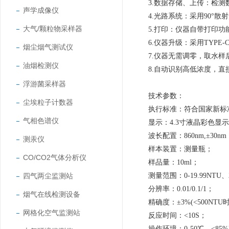
3.数据存储、上传：检测
声学成像仪
4.光路系统：采用90°
大气/颗粒物采样器
5.打印：仪器自带打印
6.仪器升级：采用TYP
烟尘烟气测试仪
7.仪器无需调零，取水样
油烟检测仪
8.自动识别高低浓度，直
浮游菌采样器
技术参数：
尘埃粒子计数器
执行标准：符合国家新标
气相色谱仪
显示：
4.3寸液晶彩色显
波长配置：
860nm,±30n
测汞仪
样本装置：测量瓶；
CO/CO2气体分析仪
样品量：
10ml；
四气两尘监测站
测量范围：
0-19.99NTU、
分辨率：
0.01/0.1/1；
烟气在线检测设备
精确度：
±3%(<500NTU
网格化空气监测站
反应时间：
<10S；
操作环境：
0-50℃，<85