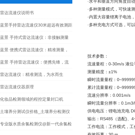
·水平和垂直方向角度自动
·多种测量模式，可快速测
雷达流速仪说明书
·内置大容量锂离子电池，
·多种充电方式可选，可
蓝景手持雷达流速仪30米超远有效测距
+双向测速优势
蓝景 手持式雷达流速仪：非接触测量
新革命，精准捕捉水流速度
蓝景 便携式雷达流速仪：精准测量，
技术参数：
便捷随行
蓝景 手持雷达流速仪：便携先锋，流
流速量程：0-30m/s 液
测量精度：±1%
速测量新宠
雷达流速仪：精准测流，为水而生
瞬时流量量程：0~999999
雷达流速仪器原理
累计流量量程：0~999999
流速分辨率：0.001m/s
化妆品检测领域的程控定量封口机
瞬时流量分辨率：0.1m3/
供电电压：锂电池充电 DC1
土壤养分测试仪价格_土壤养分检测仪
输出：RS485（选配)、4~
多少钱
专业版水质余氯检测仪@新一代余氯检
工作电流：工作模式，工作
有效距离：30 m