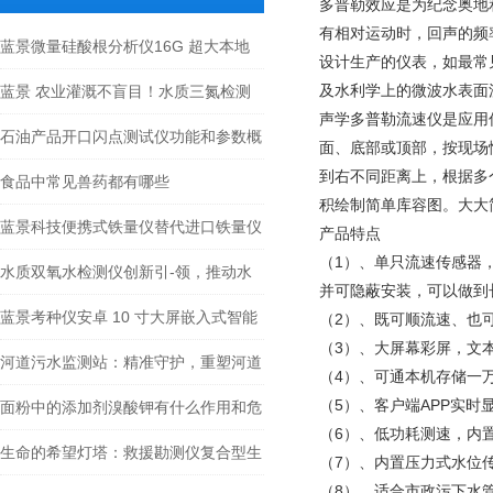
多普勒效应是为纪念奥地
有相对运动时，回声的频
蓝景微量硅酸根分析仪16G 超大本地
设计生产的仪表，如最常
存储 + 500 万条数据储量
及水利学上的微波水表面
蓝景 农业灌溉不盲目！水质三氮检测
声学多普勒流速仪是应用
仪守住作物安全防线​
石油产品开口闪点测试仪功能和参数概
面、底部或顶部，按现场
到右不同距离上，根据多
述
食品中常见兽药都有哪些
积绘制简单库容图。大大
蓝景科技便携式铁量仪替代进口铁量仪
产品特点
（1）、单只流速传感器
水质双氧水检测仪创新引-领，推动水
并可隐蔽安装，可以做到
质检测行业发展
蓝景考种仪安卓 10 寸大屏嵌入式智能
（2）、既可顺流速、也
（3）、大屏幕彩屏，文
系统，双语一键切换
河道污水监测站：精准守护，重塑河道
（4）、可通本机存储一
（5）、客户端APP实
生态之美
面粉中的添加剂溴酸钾有什么作用和危
（6）、低功耗测速，内
害？
生命的希望灯塔：救援勘测仪复合型生
（7）、内置压力式水位
（8）、适合市政污下水