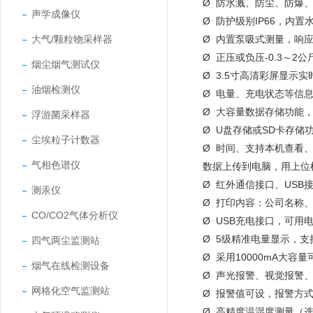
Ø 防水溅、防尘、防爆
声学成像仪
Ø 防护级别IP66，内
大气/颗粒物采样器
Ø 内置泵吸式测量，响
Ø 正压或负压-0.3～
烟尘烟气测试仪
Ø 3.5寸高清彩屏显
油烟检测仪
Ø 电量、充电状态等信
Ø 大容量数据存储功能
浮游菌采样器
Ø U盘存储或SD卡存
尘埃粒子计数器
Ø 时间、支持本机查看、
气相色谱仪
数据上传到电脑，用上位
Ø 红外通信接口、USB
测汞仪
Ø 打印内容：公司名称
CO/CO2气体分析仪
Ø USB充电接口，可
Ø 5级精准电量显示，支
四气两尘监测站
Ø 采用10000mA大
烟气在线检测设备
Ø 声光报警、视觉报警
网格化空气监测站
Ø 报警值可设，报警方
Ø 高精度温湿度测量（选