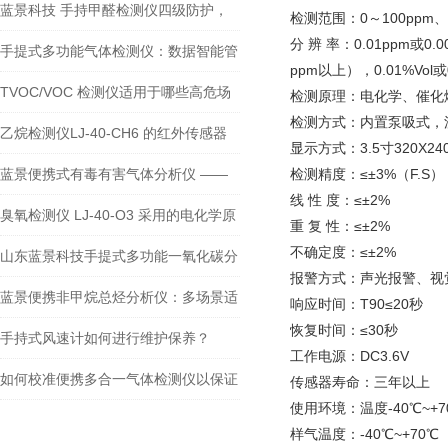
蓝景科技 手持甲醛检测仪四级防护，
检测范围：0～100ppm、5
分 辨 率：0.01ppm或0.
防爆场景的 “安全尖兵”
手提式多功能气体检测仪：数据智能管
ppm以上），0.01%Vol或0
理，驱动检测数字化转型
TVOC/VOC 检测仪适用于哪些高危场
检测原理：电化学、催化
检测方式：内置泵吸式，流
景？如何保障人员安全？
乙烷检测仪LJ-40-CH6 的红外传感器
显示方式：3.5寸320X
有何技术优势？
蓝景便携式有毒有害气体分析仪 ——
检测精度：≤±3%（F.S）
线 性 度：≤±2%
精准与高效的完-美融合
臭氧检测仪 LJ-40-O3 采用的电化学原
重 复 性：≤±2%
不确定度：≤±2%
理传感器是如何工作的？
山东蓝景科技手提式多功能一氧化碳分
报警方式：声光报警、视
析仪：石油化工领域的安全守护者
蓝景便携非甲烷总烃分析仪：多场景适
响应时间：T90≤20秒
恢复时间：≤30秒
用，精准监测气体
手持式风速计如何进行维护保养？
工作电源：DC3.6V
如何校准便携多合一气体检测仪以保证
传感器寿命：三年以上
使用环境：温度-40℃~+7
其精度？
样气温度：-40℃~+7