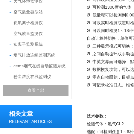
大气环境监测仪
Ø 可检测1300度的气
空气质量微型站
Ø 低量程可以检测到0.0
负氧离子检测仪
Ø 可以实时检测或定时
Ø 可以同时检测1～1
空气质量监测仪
自动计算并切换，单位可选：P
负离子监测系统
Ø 三种显示模式可切换
Ø 之间自动循环或手动
烟气排放连续监测系统
Ø 中英文界面可选择，
cems烟气在线自动监测系统
Ø 数据恢复功能，可以
粉尘浓度在线监测仪
Ø 零点自动跟踪，目标
Ø 可记录校准日志、维
查看全部
相关文章
技术参数：
RELEVANT ARTICLES
检测气体：氯气
CL2
选配：可检测任意
1
～
6
种