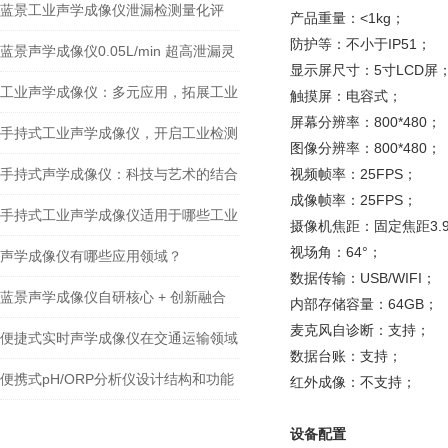
蓝景工业声学成像仪泄漏检测量化评
产品重量：<1kg；
防护等：不小于IP51；
估，多模式智能检测
蓝景声学成像仪0.05L/min 超高泄漏灵
显示屏尺寸：5寸LCD屏
敏度，多物理场同步取证
工业声学成像仪：多元应用，拓展工业
触摸屏：电容式；
屏幕分辨率：800*480；
检测 “无限可能”
手持式工业声学成像仪，开启工业检测
图像分辨率：800*480；
新时代
手持式声学成像仪：科技与艺术的结合
视频帧率：25FPS；
成像帧率：25FPS；
手持式工业声学成像仪适用于哪些工业
摄像机焦距：固定焦距3.
视场角：64°；
场景？
声学成像仪有哪些应用领域？
数据传输：USB/WIFI；
蓝景声学成像仪自研核心 + 创新融合
内部存储容量：64GB；
麦克风自诊断：支持；
便捷式实时声学成像仪在交通运输领域
数据台账：支持；
的应用价值
便携式pH/ORP分析仪设计结构和功能
红外成像：不支持；
介绍
设备配置