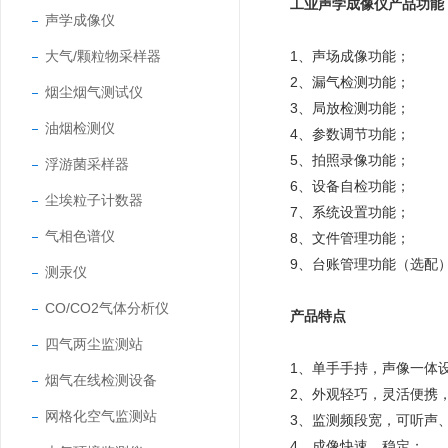
工业声学成像仪
产品功能
声学成像仪
大气/颗粒物采样器
1、声场成像功能；
2、漏气检测功能；
烟尘烟气测试仪
3、局放检测功能；
油烟检测仪
4、参数调节功能；
5、拍照录像功能；
浮游菌采样器
6、设备自检功能；
尘埃粒子计数器
7、系统设置功能；
气相色谱仪
8、文件管理功能；
9、台账管理功能（选配
测汞仪
CO/CO2气体分析仪
产品特点
四气两尘监测站
1、单手手持，声像一体
烟气在线检测设备
2、外观轻巧，灵活便携
网格化空气监测站
3、监测频段宽，可听声
4、成像快速、稳定；