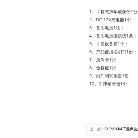
1、手持式声学成像仪1台
2、DC 12V充电器1个；
3、备用电池1块；
4、备用电池连接线1条；
5、手提设备箱1个；
6、产品使用说明书1份；
7、质保卡1张；
8、合格证1张；
9、出厂测试报告1份；
10、牛津布挎包1个；
上一篇：
GLP-SX64工业声