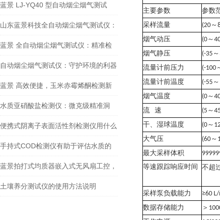
蓝景 LJ-YQ40 型自动烟尘烟气测试
主要参数
参数
仪：一台仪器搞定全领域监测
山东蓝景科技全自动烟尘烟气测试仪：
采样流量
(20
～
烟气动压
(0
～
4
环保检测的得力助手
蓝景 全自动烟尘烟气测试仪：精准检
烟气静压
(-35
～
测，筑牢环保防线
自动烟尘烟气测试仪：守护环境的利器
流量计前压力
(-100
流量计前温度
(-55
～
蓝景 高效便捷，玉米赤霉烯酮检测新
烟气温度
(0
～
4
选择
水质亚硝酸盐检测仪：微克级精准洞
流
速
(5
～
45
干、湿球温度
察，守护每一滴水
(0
～
1
便携式阴离子表面活性剂检测仪用什么
大气压
(60
～
方法分析
手持式COD检测仪有助于评估水质的
最大采样体积
99999
污染程度
蓝景拍打式均质器嵌入式无风扇工控，
等速跟踪响应时间
不超
稳定耐用，适配长期高通量
土壤养分测试仪的使用方法说明
采样泵负载能力
≥60 L/
数据存储能力
＞
100