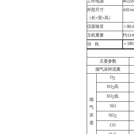
工作电源
AC(22
外型尺寸
m
420
（长
×宽×高
）
仪器噪音
＜
80 
主机重量
约
13 
＜
180
功
耗
主要参数
烟气采样流量
O
2
SO
高
2
SO
低
2
烟
NO
气
浓
NO
2
度
CO