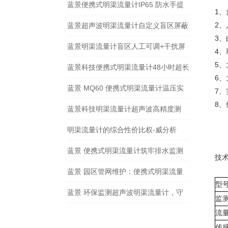
蓝景便携式明渠流量计IP65 防水手提
1
箱体 + 48 小时超长续航
2
蓝景超声波明渠流量计自定义盲区屏蔽
3
+智能滤波抗干扰，复杂工况精准测流
蓝景明渠流量计盲区人工可调+干扰屏
4
5
蔽，复杂工况稳定性更强
蓝景科技便携式明渠流量计48小时超长
6
续航，微功耗设计
蓝景 MQ60 便携式明渠流量计温压实
7
8
时监测 + 智能补偿
蓝景科技明渠流量计超声波高精度测
量，数据精准可靠合规达标
明渠流量计的综合性价比权-威分析
蓝景 便携式明渠流量计筑牢排水监测
技
防线
蓝景 园区管网维护：便携式明渠流量
型
计，快速定位管网“病灶”
蓝景 环保监测超声波明渠流量计，守
监
护水环境安全
流
传