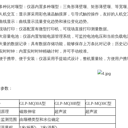
、多种比对堰型：仪器内置多种堰型：三角形薄壁堰、矩形薄壁堰、等宽堰
、人机交互：显示屏采用彩色液晶触摸屏，引导式触控操作，友好的人机交
、曲线显示：曲线显示流量变化趋势和液位变化趋势。
、现场打印：仪器配置有微型打印机，可现场直接打印测量数据。
、大容量电池：仪器内置智能电源管理系统，可监控电池电压和当前负载电
、大量的数据记录：具有数据存储功能，能够保存上万条比对记录；历史记
、实时时钟：内置实时时钟精确计时，并可手动校准。
、便于携带、便于安装：仪器采用手提箱式设计，整机重量轻，方便用户携
术参数：
号
GLP-MQ30A型
GLP
-MQ30B型
GLP
-MQ30C型
测原理
磁致伸缩
超声波
超声波
量监测范围
由堰槽类型和水位确定
感器量程
1米(标配)、2米(选配)