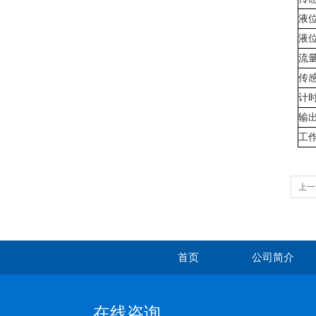
液
液
流
传
计
输
工
上一
首页
公司简介
在线咨询