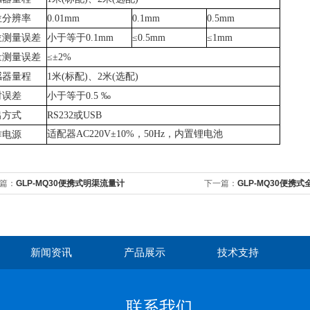
位分辨率
0.01mm
0.1mm
0.5mm
位测量误差
小于等于
0.1mm
≤0.5mm
≤1mm
量测量误差
≤±2%
感器量程
1米(标配)、2米(选配)
时误差
小于等于0.5 ‰
出方式
RS232或USB
适配器
AC220V±10%，50Hz，内置锂电池
作电源
篇：
GLP-MQ30便携式明渠流量计
下一篇：
GLP-MQ30便携
新闻资讯
产品展示
技术支持
联系我们