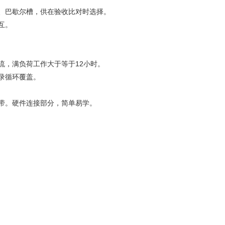
、巴歇尔槽，供在验收比对时选择。
互。
流，满负荷工作大于等于12小时。
录循环覆盖。
带。硬件连接部分，简单易学。