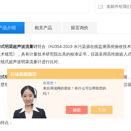
发邮件给我们：4
产品介绍
相关产品
留言询价
携式明渠超声波流量计
符合《HJ354-2019 水污染源在线监测系统验收技术
技术规范》，具有计量技术研究院出具的校准证书，仪器采用高性能嵌入
在线式超声波明渠流量计进行比对。
携式明渠超声波流量计
是一款全自动型流量计，可与在线流量计协议连接
欢迎您！
薄壁堰、矩形薄壁堰、等宽堰、巴歇尔槽，满足多种现场的应用场景。仪器分
来自局域网的朋友！有什么可以帮助您的
。
吗？
品特点：